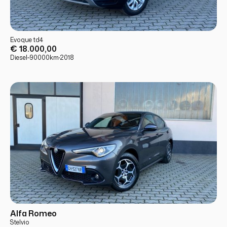
USATO
PRONTA CONSEGNA
Evoque td4
€ 18.000,00
Diesel
·
·
90000
km
·
2018
USATO
PRONTA CONSEGNA
Alfa Romeo
Stelvio