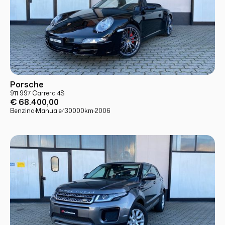
USATO
PRONTA CONSEGNA
Porsche
911 997 Carrera 4S
€ 68.400,00
Benzina
·
Manuale
·
130000
km
·
2006