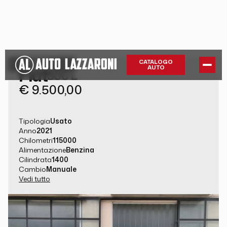
GUARDA LA
CATALOGO
AUTO
Fiat
GALLERY
500 L
€ 9.500,00
Tipologia
Usato
Anno
2021
Chilometri
115000
Alimentazione
Benzina
Cilindrata
1400
Cambio
Manuale
Vedi tutto