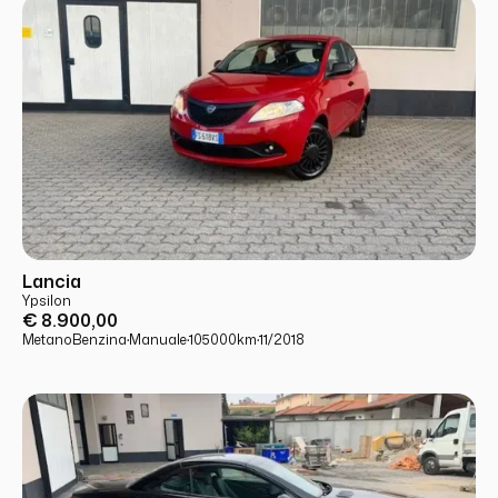
USATO
PRONTA CONSEGNA
Lancia
Ypsilon
€ 8.900,00
Metano
Benzina
·
Manuale
·
105000
km
·
11/2018