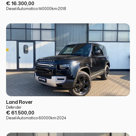
€ 16.300,00
Diesel
·
Automatico
·
140000
km
·
2018
USATO
PRONTA CONSEGNA
Land Rover
Defender
€ 61.500,00
Diesel
·
Automatico
·
60000
km
·
2024