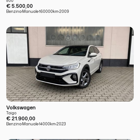
500
€ 5.500,00
Benzina
·
Manuale
·
160000
km
·
2009
USATO
PRONTA CONSEGNA
Volkswagen
Taigo
€ 21.900,00
Benzina
·
Manuale
·
14000
km
·
2023