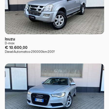
USATO
PRONTA CONSEGNA
Isuzu
D-max
€ 10.600,00
Diesel
·
Automatico
·
290000
km
·
2007