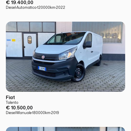
€ 19.400,00
Diesel
·
Automatico
·
120000
km
·
2022
USATO
PRONTA CONSEGNA
Fiat
Talento
€ 10.500,00
Diesel
·
Manuale
·
180000
km
·
2019