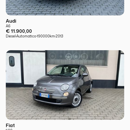
USATO
PRONTA CONSEGNA
Audi
A6
€ 11.900,00
Diesel
·
Automatico
·
190000
km
·
2013
USATO
PRONTA CONSEGNA
Fiat