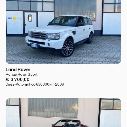
USATO
PRONTA CONSEGNA
Land Rover
Range Rover Sport
€ 3.700,00
Diesel
·
Automatico
·
630000
km
·
2009