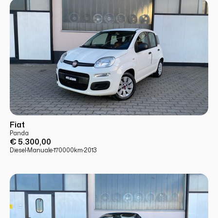
USATO
PRONTA CONSEGNA
Fiat
Panda
€ 5.300,00
Diesel
·
Manuale
·
170000
km
·
2013