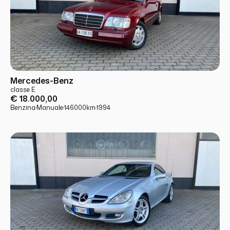
USATO
PRONTA CONSEGNA
Mercedes-Benz
classe E
€ 18.000,00
Benzina
·
Manuale
·
146000
km
·
1994