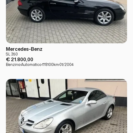
USATO
PRONTA CONSEGNA
Mercedes-Benz
SL 350
€ 21.800,00
Benzina
·
Automatico
·
178100
km
·
01/2004