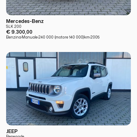
USATO
PRONTA CONSEGNA
Mercedes-Benz
SLK 200
€ 9.300,00
Benzina
·
Manuale
·
240 000 (motore 140 000)
km
·
2005
USATO
PRONTA CONSEGNA
JEEP
Renegade