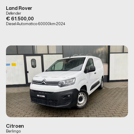
USATO
PRONTA CONSEGNA
Land Rover
Defender
€ 61.500,00
Diesel
·
Automatico
·
60000
km
·
2024
USATO
PRONTA CONSEGNA
Citroen
Berlingo