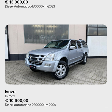
€ 13.000,00
Diesel
·
Automatico
·
180000
km
·
2021
USATO
PRONTA CONSEGNA
Isuzu
D-max
€ 10.600,00
Diesel
·
Automatico
·
290000
km
·
2007