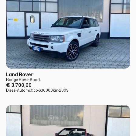
USATO
PRONTA CONSEGNA
Land Rover
Range Rover Sport
€ 3.700,00
Diesel
·
Automatico
·
630000
km
·
2009