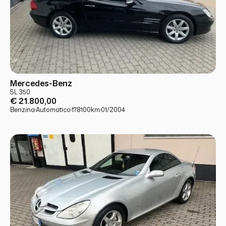
USATO
PRONTA CONSEGNA
Mercedes-Benz
SL 350
€ 21.800,00
Benzina
·
Automatico
·
178100
km
·
01/2004