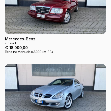
USATO
PRONTA CONSEGNA
Mercedes-Benz
classe E
€ 18.000,00
Benzina
·
Manuale
·
146000
km
·
1994