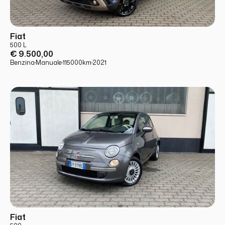
USATO
PRONTA CONSEGNA
Fiat
500 L
€ 9.500,00
Benzina
·
Manuale
·
115000
km
·
2021
USATO
PRONTA CONSEGNA
Fiat