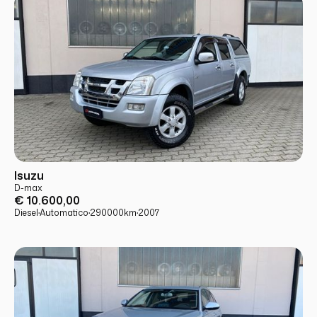
USATO
PRONTA CONSEGNA
Isuzu
D-max
€ 10.600,00
Diesel
·
Automatico
·
290000
km
·
2007