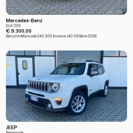
USATO
PRONTA CONSEGNA
Mercedes-Benz
SLK 200
€ 9.300,00
Benzina
·
Manuale
·
240 000 (motore 140 000)
km
·
2005
USATO
PRONTA CONSEGNA
JEEP
Renegade