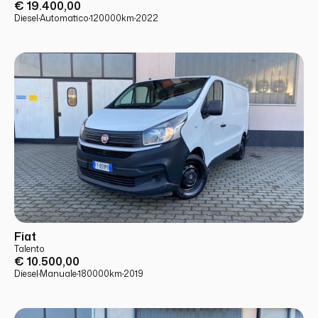
€ 19.400,00
Diesel
·
Automatico
·
120000
km
·
2022
USATO
PRONTA CONSEGNA
Fiat
Talento
€ 10.500,00
Diesel
·
Manuale
·
180000
km
·
2019