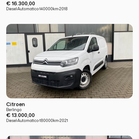
€ 16.300,00
Diesel
·
Automatico
·
140000
km
·
2018
USATO
PRONTA CONSEGNA
Citroen
Berlingo
€ 13.000,00
Diesel
·
Automatico
·
180000
km
·
2021