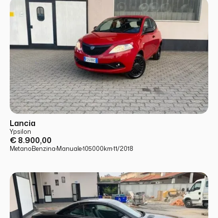
USATO
PRONTA CONSEGNA
Lancia
Ypsilon
€ 8.900,00
Metano
Benzina
·
Manuale
·
105000
km
·
11/2018