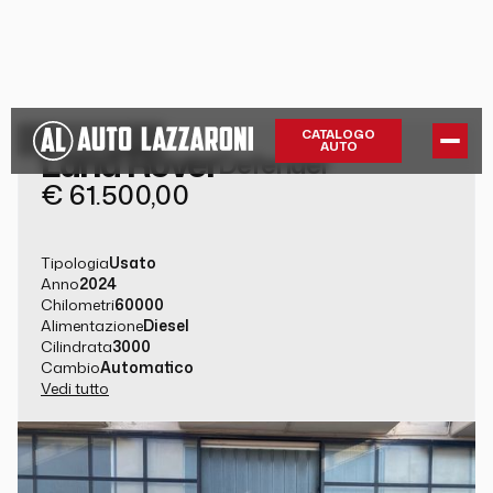
GUARDA LA
CATALOGO
AUTO
Land Rover
GALLERY
Defender
€ 61.500,00
Tipologia
Usato
Anno
2024
Chilometri
60000
Alimentazione
Diesel
Cilindrata
3000
Cambio
Automatico
Vedi tutto