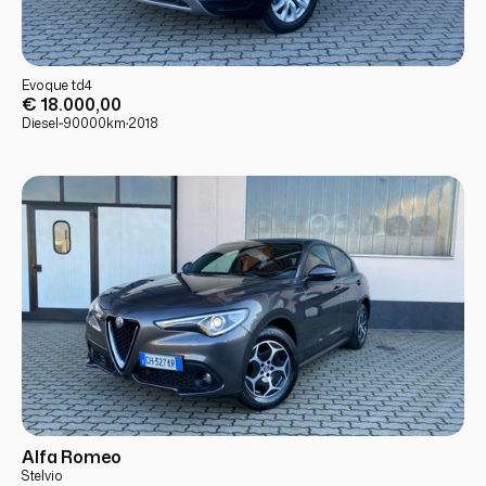
USATO
PRONTA CONSEGNA
Evoque td4
€ 18.000,00
Diesel
·
·
90000
km
·
2018
USATO
PRONTA CONSEGNA
Alfa Romeo
Stelvio