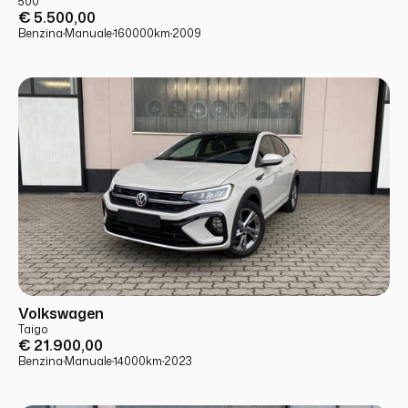
500
€ 5.500,00
Benzina
·
Manuale
·
160000
km
·
2009
USATO
PRONTA CONSEGNA
Volkswagen
Taigo
€ 21.900,00
Benzina
·
Manuale
·
14000
km
·
2023