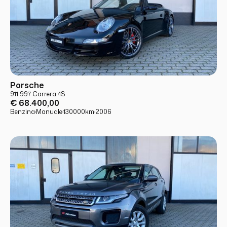
USATO
PRONTA CONSEGNA
Porsche
911 997 Carrera 4S
€ 68.400,00
Benzina
·
Manuale
·
130000
km
·
2006