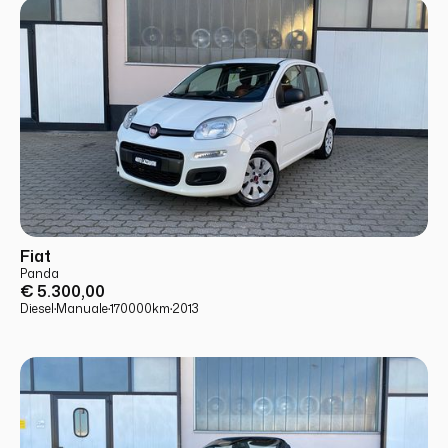
USATO
PRONTA CONSEGNA
Fiat
Panda
€ 5.300,00
Diesel
·
Manuale
·
170000
km
·
2013