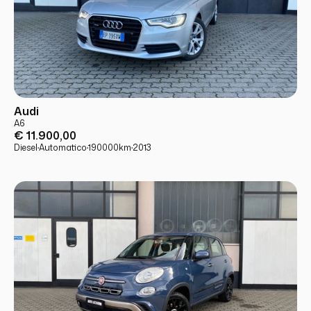
USATO
PRONTA CONSEGNA
Audi
A6
€ 11.900,00
Diesel
·
Automatico
·
190000
km
·
2013