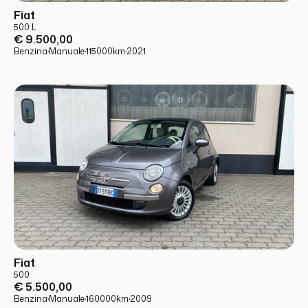
USATO
PRONTA CONSEGNA
Fiat
500 L
€ 9.500,00
Benzina
·
Manuale
·
115000
km
·
2021
USATO
PRONTA CONSEGNA
Fiat
500
€ 5.500,00
Benzina
·
Manuale
·
160000
km
·
2009