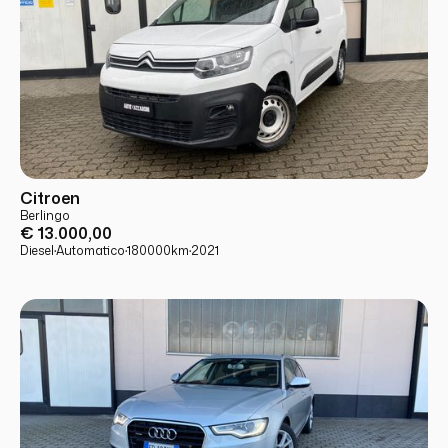
USATO
PRONTA CONSEGNA
Citroen
Berlingo
€ 13.000,00
Diesel
·
Automatico
·
180000
km
·
2021