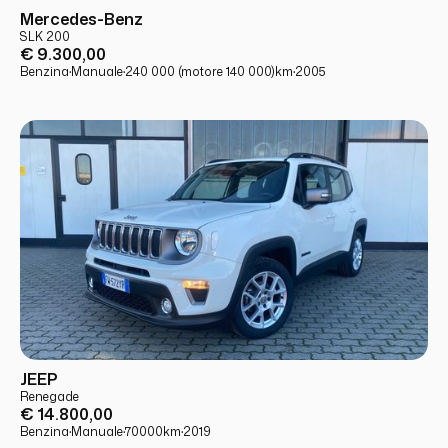
USATO
PRONTA CONSEGNA
Mercedes-Benz
SLK 200
€ 9.300,00
Benzina
·
Manuale
·
240 000 (motore 140 000)
km
·
2005
USATO
PRONTA CONSEGNA
JEEP
Renegade
€ 14.800,00
Benzina
·
Manuale
·
70000
km
·
2019