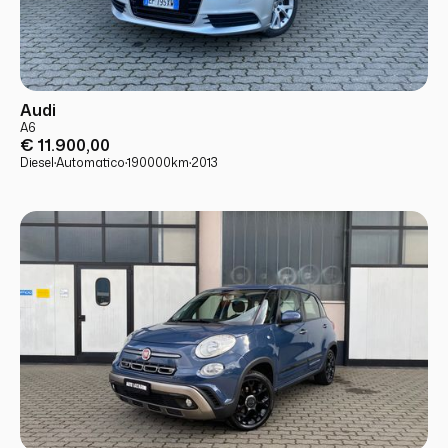
USATO
PRONTA CONSEGNA
Audi
A6
€ 11.900,00
Diesel
·
Automatico
·
190000
km
·
2013