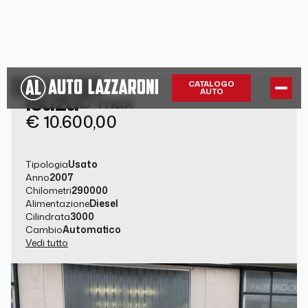
GUARDA LA
CATALOGO
AUTO
Isuzu
GALLERY
D-max
€ 10.600,00
Tipologia
Usato
Anno
2007
Chilometri
290000
Alimentazione
Diesel
Cilindrata
3000
Cambio
Automatico
Vedi tutto