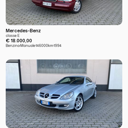
USATO
PRONTA CONSEGNA
Mercedes-Benz
classe E
€ 18.000,00
Benzina
·
Manuale
·
146000
km
·
1994