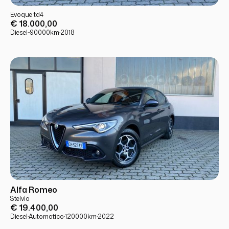
USATO
PRONTA CONSEGNA
Evoque td4
€ 18.000,00
Diesel
·
·
90000
km
·
2018
USATO
PRONTA CONSEGNA
Alfa Romeo
Stelvio
€ 19.400,00
Diesel
·
Automatico
·
120000
km
·
2022