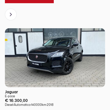
USATO
PRONTA CONSEGNA
Jaguar
E-pace
€ 16.300,00
Diesel
·
Automatico
·
140000
km
·
2018