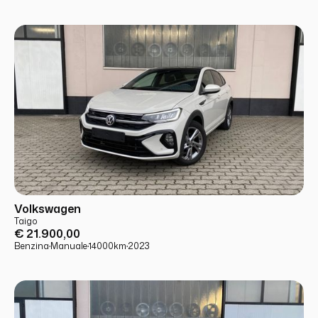
USATO
PRONTA CONSEGNA
Volkswagen
Taigo
€ 21.900,00
Benzina
·
Manuale
·
14000
km
·
2023