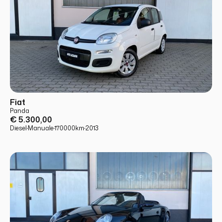
USATO
PRONTA CONSEGNA
Fiat
Panda
€ 5.300,00
Diesel
·
Manuale
·
170000
km
·
2013