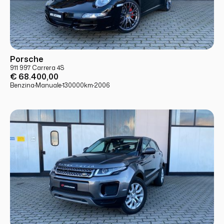
USATO
PRONTA CONSEGNA
Porsche
911 997 Carrera 4S
€ 68.400,00
Benzina
·
Manuale
·
130000
km
·
2006