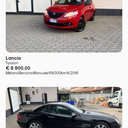
USATO
PRONTA CONSEGNA
Lancia
Ypsilon
€ 8.900,00
Metano
Benzina
·
Manuale
·
105000
km
·
11/2018