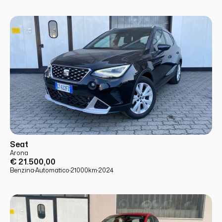
USATO
PRONTA CONSEGNA
Seat
Arona
€ 21.500,00
Benzina
·
Automatico
·
21000
km
·
2024