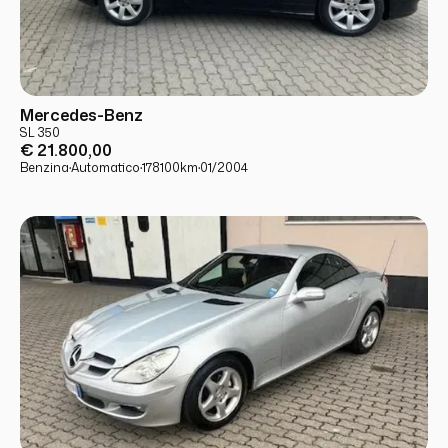
USATO
PRONTA CONSEGNA
Mercedes-Benz
SL 350
€ 21.800,00
Benzina
·
Automatico
·
178100
km
·
01/2004