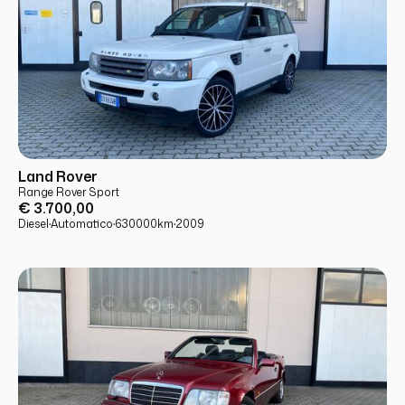
USATO
PRONTA CONSEGNA
Land Rover
Range Rover Sport
€ 3.700,00
Diesel
·
Automatico
·
630000
km
·
2009