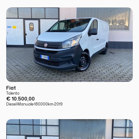
USATO
PRONTA CONSEGNA
Fiat
Talento
€ 10.500,00
Diesel
·
Manuale
·
180000
km
·
2019