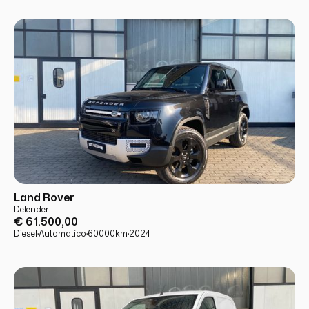
USATO
PRONTA CONSEGNA
Land Rover
Defender
€ 61.500,00
Diesel
·
Automatico
·
60000
km
·
2024