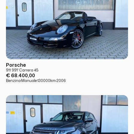
USATO
PRONTA CONSEGNA
Porsche
911 997 Carrera 4S
€ 68.400,00
Benzina
·
Manuale
·
130000
km
·
2006