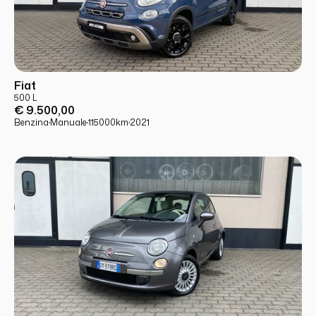
USATO
PRONTA CONSEGNA
Fiat
500 L
€ 9.500,00
Benzina
·
Manuale
·
115000
km
·
2021