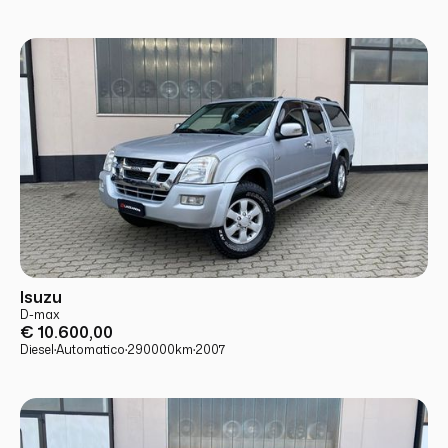
USATO
PRONTA CONSEGNA
Isuzu
D-max
€ 10.600,00
Diesel
·
Automatico
·
290000
km
·
2007