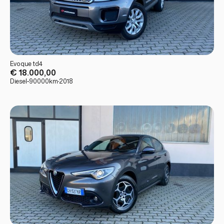
USATO
PRONTA CONSEGNA
Evoque td4
€ 18.000,00
Diesel
·
·
90000
km
·
2018