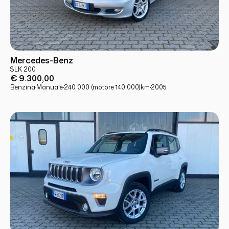
USATO
PRONTA CONSEGNA
Mercedes-Benz
SLK 200
€ 9.300,00
Benzina
·
Manuale
·
240 000 (motore 140 000)
km
·
2005