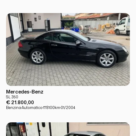
USATO
PRONTA CONSEGNA
Mercedes-Benz
SL 350
€ 21.800,00
Benzina
·
Automatico
·
178100
km
·
01/2004