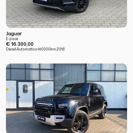
USATO
PRONTA CONSEGNA
Jaguar
E-pace
€ 16.300,00
Diesel
·
Automatico
·
140000
km
·
2018