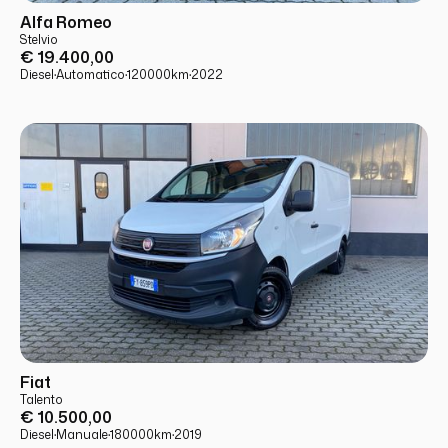
USATO
PRONTA CONSEGNA
Alfa Romeo
Stelvio
€ 19.400,00
Diesel
·
Automatico
·
120000
km
·
2022
USATO
PRONTA CONSEGNA
Fiat
Talento
€ 10.500,00
Diesel
·
Manuale
·
180000
km
·
2019