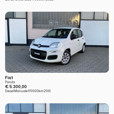
USATO
PRONTA CONSEGNA
Fiat
Panda
€ 5.300,00
Diesel
·
Manuale
·
170000
km
·
2013