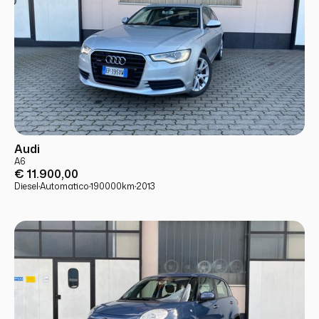
USATO
PRONTA CONSEGNA
Audi
A6
€ 11.900,00
Diesel
·
Automatico
·
190000
km
·
2013