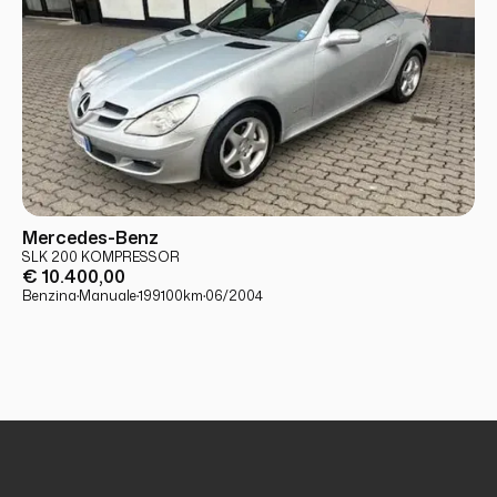
USATO
PRONTA CONSEGNA
Mercedes-Benz
SLK 200 KOMPRESSOR
€ 10.400,00
Benzina
·
Manuale
·
199100
km
·
06/2004