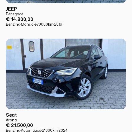
USATO
PRONTA CONSEGNA
JEEP
Renegade
€ 14.800,00
Benzina
·
Manuale
·
70000
km
·
2019
USATO
PRONTA CONSEGNA
Seat
Arona
€ 21.500,00
Benzina
·
Automatico
·
21000
km
·
2024