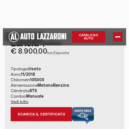
GUARDA LA
CATALOGO
AUTO
Lancia
GALLERY
Ypsilon
€ 8.900,00
Iva Esposta
Tipologia
Usato
Anno
11/2018
Chilometri
105000
Alimentazione
Metano
Benzina
Cilindrata
875
Cambio
Manuale
Vedi tutto
SCARICA IL CERTIFICATO