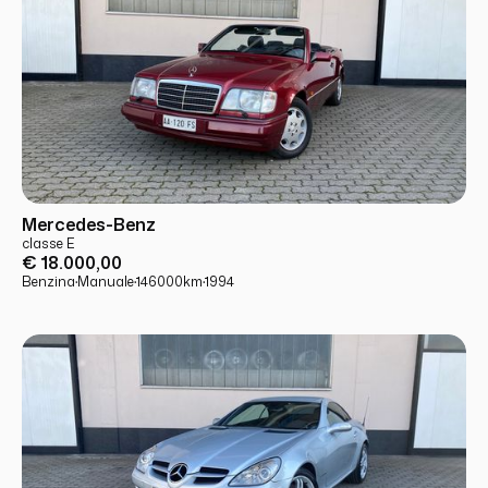
USATO
PRONTA CONSEGNA
Mercedes-Benz
classe E
€ 18.000,00
Benzina
·
Manuale
·
146000
km
·
1994