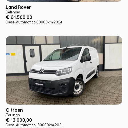
USATO
PRONTA CONSEGNA
Land Rover
Defender
€ 61.500,00
Diesel
·
Automatico
·
60000
km
·
2024
USATO
PRONTA CONSEGNA
Citroen
Berlingo
€ 13.000,00
Diesel
·
Automatico
·
180000
km
·
2021