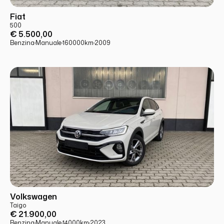
USATO
PRONTA CONSEGNA
Fiat
500
€ 5.500,00
Benzina
·
Manuale
·
160000
km
·
2009
USATO
PRONTA CONSEGNA
Volkswagen
Taigo
€ 21.900,00
Benzina
·
Manuale
·
14000
km
·
2023