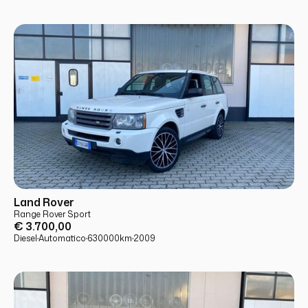
USATO
PRONTA CONSEGNA
Land Rover
Range Rover Sport
€ 3.700,00
Diesel
·
Automatico
·
630000
km
·
2009