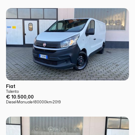
USATO
PRONTA CONSEGNA
Fiat
Talento
€ 10.500,00
Diesel
·
Manuale
·
180000
km
·
2019