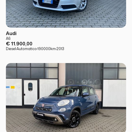
USATO
PRONTA CONSEGNA
Audi
A6
€ 11.900,00
Diesel
·
Automatico
·
190000
km
·
2013