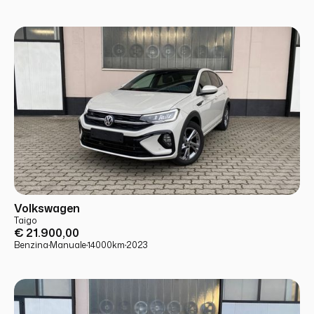
USATO
PRONTA CONSEGNA
Volkswagen
Taigo
€ 21.900,00
Benzina
·
Manuale
·
14000
km
·
2023