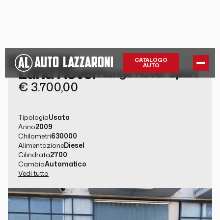
GUARDA LA
CATALOGO
AUTO
Land Rover
GALLERY
Range Rover Sport
€ 3.700,00
Tipologia
Usato
Anno
2009
Chilometri
630000
Alimentazione
Diesel
Cilindrata
2700
Cambio
Automatico
Vedi tutto