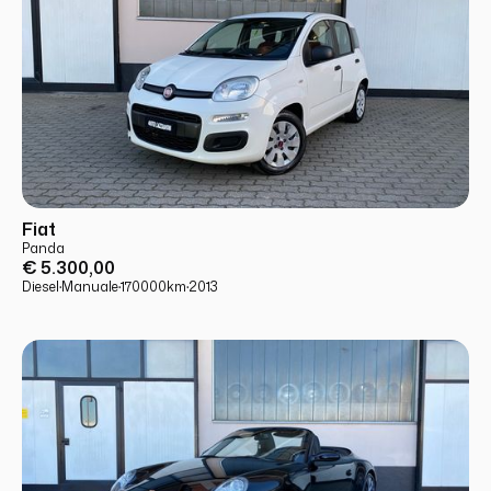
USATO
PRONTA CONSEGNA
Fiat
Panda
€ 5.300,00
Diesel
·
Manuale
·
170000
km
·
2013