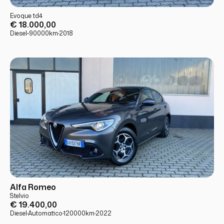
USATO
PRONTA CONSEGNA
Evoque td4
€ 18.000,00
Diesel
·
·
90000
km
·
2018
USATO
PRONTA CONSEGNA
Alfa Romeo
Stelvio
€ 19.400,00
Diesel
·
Automatico
·
120000
km
·
2022