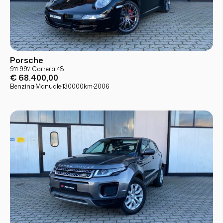
USATO
PRONTA CONSEGNA
Porsche
911 997 Carrera 4S
€ 68.400,00
Benzina
·
Manuale
·
130000
km
·
2006