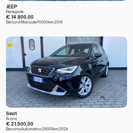
USATO
PRONTA CONSEGNA
JEEP
Renegade
€ 14.800,00
Benzina
·
Manuale
·
70000
km
·
2019
USATO
PRONTA CONSEGNA
Seat
Arona
€ 21.500,00
Benzina
·
Automatico
·
21000
km
·
2024