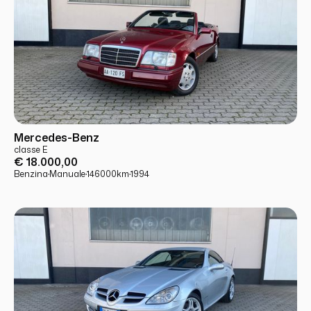
USATO
PRONTA CONSEGNA
Mercedes-Benz
classe E
€ 18.000,00
Benzina
·
Manuale
·
146000
km
·
1994