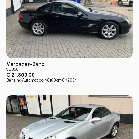
USATO
PRONTA CONSEGNA
Mercedes-Benz
SL 350
€ 21.800,00
Benzina
·
Automatico
·
178100
km
·
01/2004