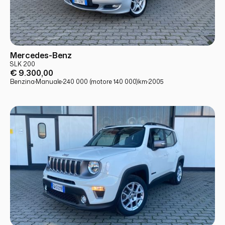
USATO
PRONTA CONSEGNA
Mercedes-Benz
SLK 200
€ 9.300,00
Benzina
·
Manuale
·
240 000 (motore 140 000)
km
·
2005