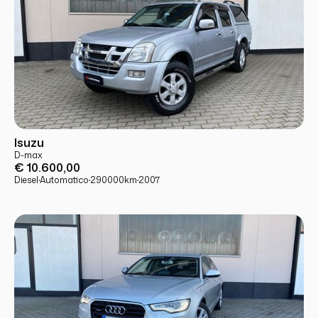
USATO
PRONTA CONSEGNA
Isuzu
D-max
€ 10.600,00
Diesel
·
Automatico
·
290000
km
·
2007