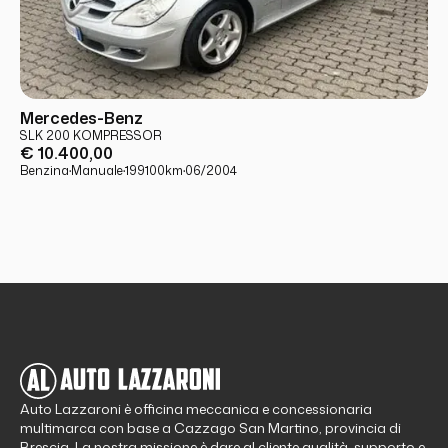
USATO
PRONTA CONSEGNA
Mercedes-Benz
SLK 200 KOMPRESSOR
€ 10.400,00
Benzina
·
Manuale
·
199100
km
·
06/2004
Auto Lazzaroni è officina meccanica e concessionaria
multimarca con base a Cazzago San Martino, provincia di
Brescia. La nostra missione è dare al cliente qualità, supporto e