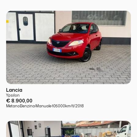
USATO
PRONTA CONSEGNA
Lancia
Ypsilon
€ 8.900,00
Metano
Benzina
·
Manuale
·
105000
km
·
11/2018