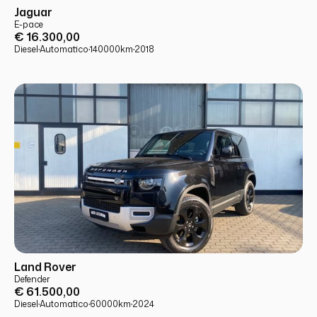
USATO
PRONTA CONSEGNA
Jaguar
E-pace
€ 16.300,00
Diesel
·
Automatico
·
140000
km
·
2018
USATO
PRONTA CONSEGNA
Land Rover
Defender
€ 61.500,00
Diesel
·
Automatico
·
60000
km
·
2024