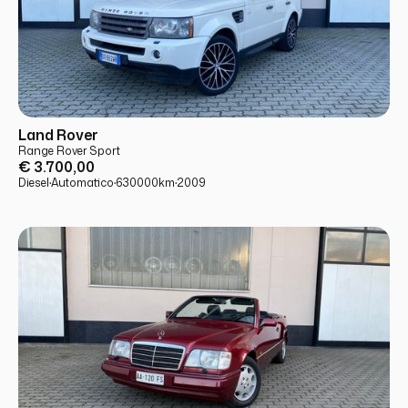
USATO
PRONTA CONSEGNA
Land Rover
Range Rover Sport
€ 3.700,00
Diesel
·
Automatico
·
630000
km
·
2009