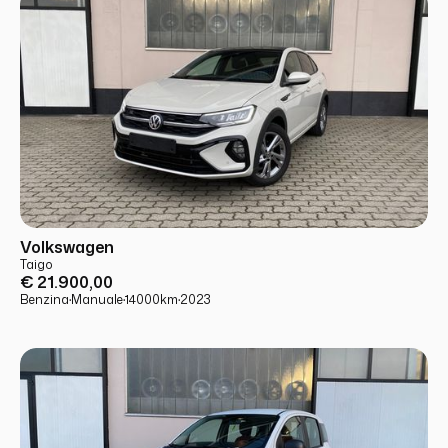
USATO
PRONTA CONSEGNA
Volkswagen
Taigo
€ 21.900,00
Benzina
·
Manuale
·
14000
km
·
2023