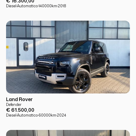
€ 16.300,00
Diesel
·
Automatico
·
140000
km
·
2018
USATO
PRONTA CONSEGNA
Land Rover
Defender
€ 61.500,00
Diesel
·
Automatico
·
60000
km
·
2024