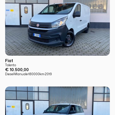
USATO
PRONTA CONSEGNA
Fiat
Talento
€ 10.500,00
Diesel
·
Manuale
·
180000
km
·
2019