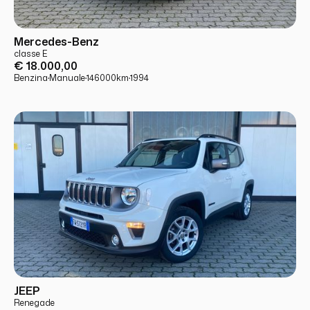
USATO
PRONTA CONSEGNA
Mercedes-Benz
classe E
€ 18.000,00
Benzina
·
Manuale
·
146000
km
·
1994
USATO
PRONTA CONSEGNA
JEEP
Renegade