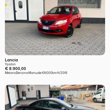
USATO
PRONTA CONSEGNA
Lancia
Ypsilon
€ 8.900,00
Metano
Benzina
·
Manuale
·
105000
km
·
11/2018