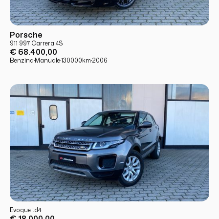
USATO
PRONTA CONSEGNA
Porsche
911 997 Carrera 4S
€ 68.400,00
Benzina
·
Manuale
·
130000
km
·
2006
USATO
PRONTA CONSEGNA
Evoque td4
€ 18.000,00