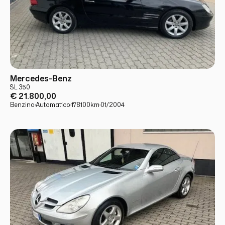
USATO
PRONTA CONSEGNA
Mercedes-Benz
SL 350
€ 21.800,00
Benzina
·
Automatico
·
178100
km
·
01/2004