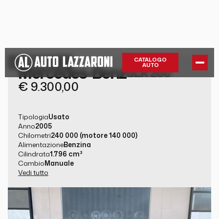
GUARDA LA
CATALOGO
AUTO
Mercedes-Benz
GALLERY
SLK 200
€ 9.300,00
Tipologia
Usato
Anno
2005
Chilometri
240 000 (motore 140 000)
Alimentazione
Benzina
Cilindrata
1.796 cm³
Cambio
Manuale
Vedi tutto