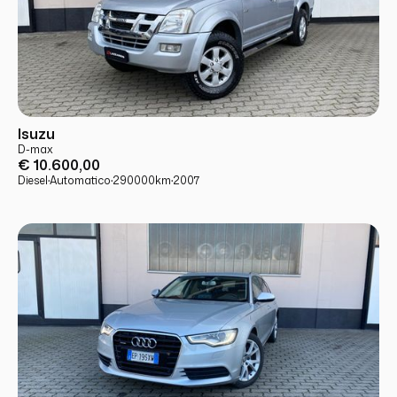
USATO
PRONTA CONSEGNA
Isuzu
D-max
€ 10.600,00
Diesel
·
Automatico
·
290000
km
·
2007