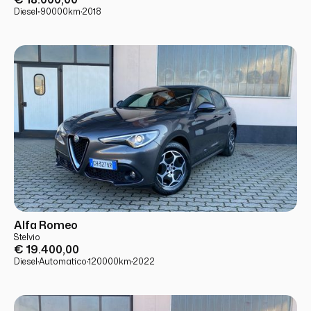
Diesel
·
·
90000
km
·
2018
USATO
PRONTA CONSEGNA
Alfa Romeo
Stelvio
€ 19.400,00
Diesel
·
Automatico
·
120000
km
·
2022