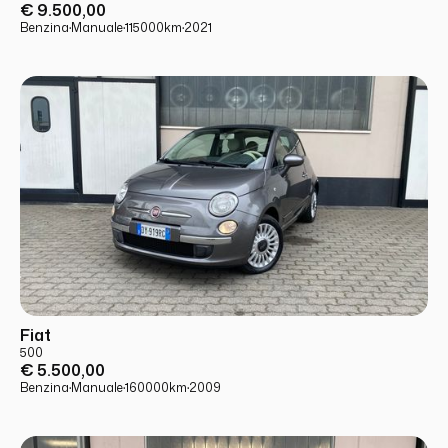
€ 9.500,00
Benzina
·
Manuale
·
115000
km
·
2021
USATO
PRONTA CONSEGNA
Fiat
500
€ 5.500,00
Benzina
·
Manuale
·
160000
km
·
2009