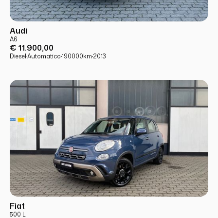
USATO
PRONTA CONSEGNA
Audi
A6
€ 11.900,00
Diesel
·
Automatico
·
190000
km
·
2013
USATO
PRONTA CONSEGNA
Fiat
500 L