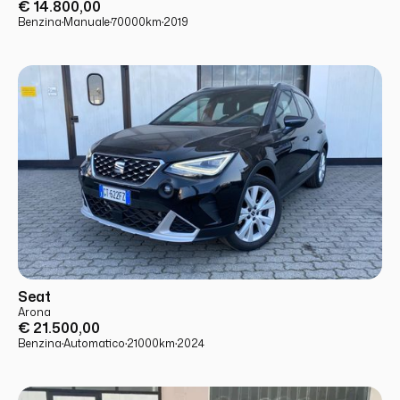
€ 14.800,00
Benzina
·
Manuale
·
70000
km
·
2019
USATO
PRONTA CONSEGNA
Seat
Arona
€ 21.500,00
Benzina
·
Automatico
·
21000
km
·
2024