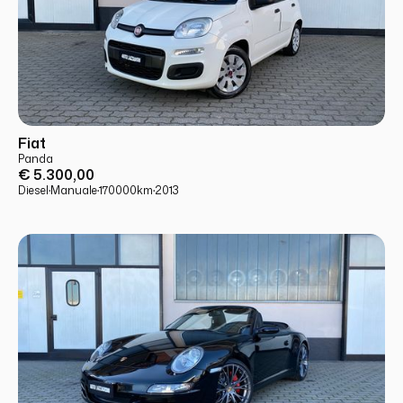
USATO
PRONTA CONSEGNA
Fiat
Panda
€ 5.300,00
Diesel
·
Manuale
·
170000
km
·
2013